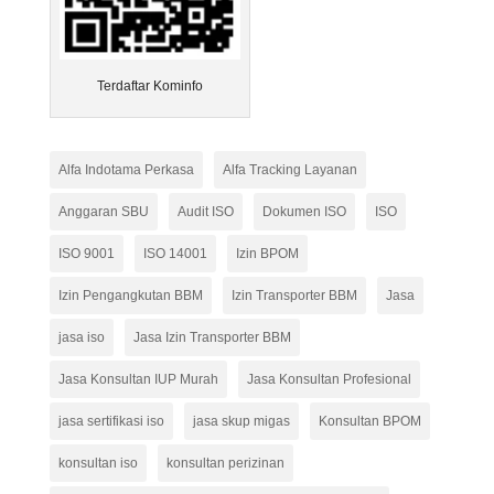
Terdaftar Kominfo
Alfa Indotama Perkasa
Alfa Tracking Layanan
Anggaran SBU
Audit ISO
Dokumen ISO
ISO
ISO 9001
ISO 14001
Izin BPOM
Izin Pengangkutan BBM
Izin Transporter BBM
Jasa
jasa iso
Jasa Izin Transporter BBM
Jasa Konsultan IUP Murah
Jasa Konsultan Profesional
jasa sertifikasi iso
jasa skup migas
Konsultan BPOM
konsultan iso
konsultan perizinan