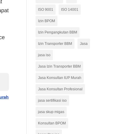
t
apat
ISO 9001
ISO 14001
Izin BPOM
Izin Pengangkutan BBM
ce
Izin Transporter BBM
Jasa
jasa iso
Jasa Izin Transporter BBM
Jasa Konsultan IUP Murah
Jasa Konsultan Profesional
Murah
jasa sertifikasi iso
jasa skup migas
Konsultan BPOM