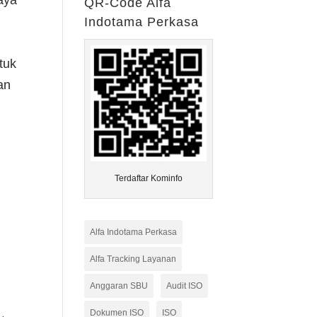
aya
QR-Code Alfa
Indotama Perkasa
tuk
an
Terdaftar Kominfo
Alfa Indotama Perkasa
Alfa Tracking Layanan
Anggaran SBU
Audit ISO
Dokumen ISO
ISO