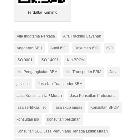
Terdaftar Kominfo
Alfa Indotama Perkasa
Alfa Tracking Layanan
Anggaran SBU
Audit ISO
Dokumen ISO
ISO
ISO 9001
ISO 14001
Izin BPOM
Izin Pengangkutan BBM
Izin Transporter BBM
Jasa
jasa iso
Jasa Izin Transporter BBM
Jasa Konsultan IUP Murah
Jasa Konsultan Profesional
jasa sertifikasi iso
jasa skup migas
Konsultan BPOM
konsultan iso
konsultan perizinan
Konsultan SBU Jasa Penunjang Tenaga Listrik Murah