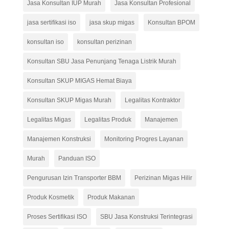
Jasa Konsultan IUP Murah
Jasa Konsultan Profesional
jasa sertifikasi iso
jasa skup migas
Konsultan BPOM
konsultan iso
konsultan perizinan
Konsultan SBU Jasa Penunjang Tenaga Listrik Murah
Konsultan SKUP MIGAS Hemat Biaya
Konsultan SKUP Migas Murah
Legalitas Kontraktor
Legalitas Migas
Legalitas Produk
Manajemen
Manajemen Konstruksi
Monitoring Progres Layanan
Murah
Panduan ISO
Pengurusan Izin Transporter BBM
Perizinan Migas Hilir
Produk Kosmetik
Produk Makanan
Proses Sertifikasi ISO
SBU Jasa Konstruksi Terintegrasi