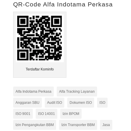
QR-Code Alfa Indotama Perkasa
Terdaftar Kominfo
Alfa Indotama Perkasa
Alfa Tracking Layanan
Anggaran SBU
Audit ISO
Dokumen ISO
ISO
ISO 9001
ISO 14001
Izin BPOM
Izin Pengangkutan BBM
Izin Transporter BBM
Jasa