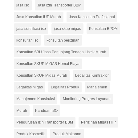
jasa iso
Jasa Izin Transporter BBM
Jasa Konsultan IUP Murah
Jasa Konsultan Profesional
jasa sertifikasi iso
jasa skup migas
Konsultan BPOM
konsultan iso
konsultan perizinan
Konsultan SBU Jasa Penunjang Tenaga Listrik Murah
Konsultan SKUP MIGAS Hemat Biaya
Konsultan SKUP Migas Murah
Legalitas Kontraktor
Legalitas Migas
Legalitas Produk
Manajemen
Manajemen Konstruksi
Monitoring Progres Layanan
Murah
Panduan ISO
Pengurusan Izin Transporter BBM
Perizinan Migas Hilir
Produk Kosmetik
Produk Makanan