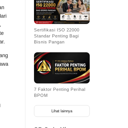
an
ari
,
Sertifikasi ISO 22000
te
Standar Penting Bagi
ar.
Bisnis Pangan
Yang
bawa
n
7 Faktor Penting Perihal
BPOM
n
Lihat lainnya