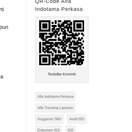
QR-Code Alfa
Indotama Perkasa
ti
upun
Terdaftar Kominfo
ha
Alfa Indotama Perkasa
Alfa Tracking Layanan
Anggaran SBU
Audit ISO
Dokumen ISO
ISO