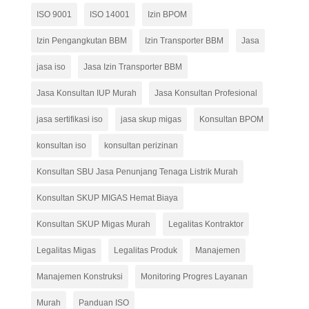
ISO 9001
ISO 14001
Izin BPOM
Izin Pengangkutan BBM
Izin Transporter BBM
Jasa
jasa iso
Jasa Izin Transporter BBM
Jasa Konsultan IUP Murah
Jasa Konsultan Profesional
jasa sertifikasi iso
jasa skup migas
Konsultan BPOM
konsultan iso
konsultan perizinan
Konsultan SBU Jasa Penunjang Tenaga Listrik Murah
Konsultan SKUP MIGAS Hemat Biaya
Konsultan SKUP Migas Murah
Legalitas Kontraktor
Legalitas Migas
Legalitas Produk
Manajemen
Manajemen Konstruksi
Monitoring Progres Layanan
Murah
Panduan ISO